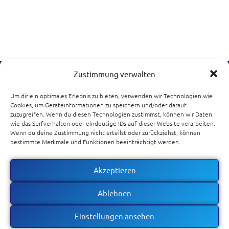
Zustimmung verwalten
S&D
Um dir ein optimales Erlebnis zu bieten, verwenden wir Technologien wie
Software nach Maß GmbH
Cookies, um Geräteinformationen zu speichern und/oder darauf
zuzugreifen. Wenn du diesen Technologien zustimmst, können wir Daten
wie das Surfverhalten oder eindeutige IDs auf dieser Website verarbeiten.
Odilienplatz 10
Wenn du deine Zustimmung nicht erteilst oder zurückziehst, können
bestimmte Merkmale und Funktionen beeinträchtigt werden.
66763 Dillingen
Deutschland
Akzeptieren
Tel.: +49 6831
Ablehnen
769 85-0
E-Mail:
Kontakt
Impressum
Einstellungen ansehen
kontakt@s-und-
Datenschutzerklärung