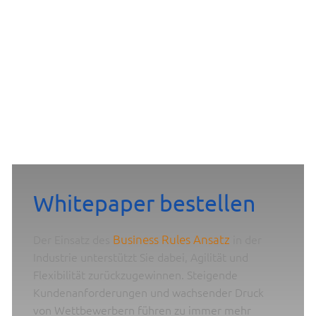
Whitepaper bestellen
Der Einsatz des
Business Rules Ansatz
in der
Industrie unterstützt Sie dabei, Agilität und
Flexibilität zurückzugewinnen. Steigende
Kundenanforderungen und wachsender Druck
von Wettbewerbern führen zu immer mehr